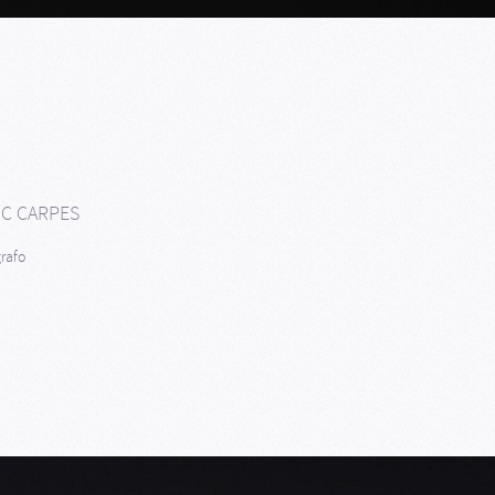
C CARPES
rafo